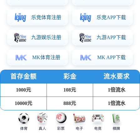
随着津门虎1-0英博，三镇1-1
玉昆，中超积分榜更新：保级
3队差5分
2026-06-06 15:03
62 次阅读
首页
/
体育快讯
中超联赛第12轮战火初熄，积分榜上再起波澜。在刚
刚结束的两场关键对决中，津门虎以1-0艰难战胜英
博，而三镇则在主场1-1战平玉昆。这两场比赛的结
果，使得中超积分榜中下游的保级形势陡然生变，目
前已有三支球队深陷保级泥潭，彼此间的分差仅剩5
分，未来的每一轮都将成为决定生死的关键战役。