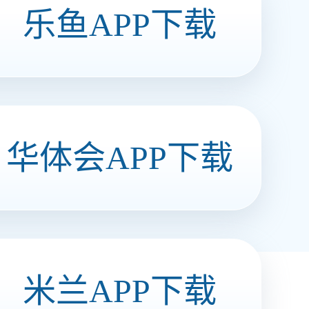
的情况下稳住战绩，待其
前八，则赛季前景将彻
脱伤病阴影，湖人才能
下一篇：
劳塔罗国米意甲27球，阿根廷锋线新