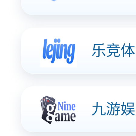
延伸阅读
1.
湖人詹姆斯末节12分 vs 库里末节0分，关键
2026-07-20
2.
德约科维奇红土状态存疑：蒙特卡洛与罗马
2026-06-05
3.
FaZe指挥karrigan残局胜率排名第一，G2
2026-07-30
4.
山东泰山1-1战平浙江队，费莱尼禁区内倒地
2026-07-30
5.
拜仁慕尼黑凯恩进球效率超莱万同期，图赫
2026-07-31
6.
劳森未获小红牛转正承诺，里卡多租借合同