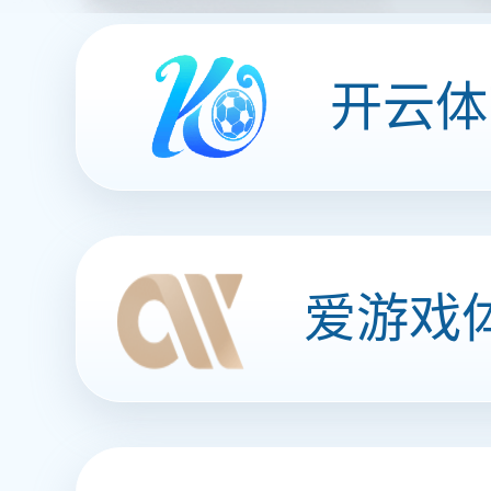
次盖帽，是湖人战术体
威胁；在防守端，他
组不得不紧急调整轮换
加布里埃尔也需要在
相提并论。更棘手的
眉的康复周期能否与
康复进程中
尽管8周的预估周期
骨折的治疗强调“保守
加回归后的再伤风险
球员本人的自律程度
负重训练计划，避免过
员，只要他能保持耐心