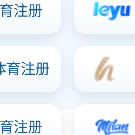
，而这一切，都需要时间与科学的呵护。
周期将成为湖人本赛季命运的“分水岭”。若球队能在缺少核心
能在附加赛阶段保持竞争力；反之，若湖人在此期间遭遇连败跌出
果如何，浓眉的健康永远是第一位的——毕竟，只有当他完全摆
发起冲击。