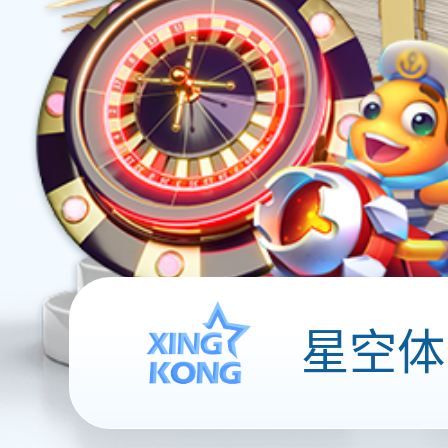
应力性骨折
应力性骨折是一种由
与急性骨折不同，应
伤。浓眉此次伤及右
分为三个阶段：完全负
度对抗的回归期（约1
也至少需要8周时间
缓，这一周期可能延长
湖人战术体
浓眉的长期缺阵对湖人